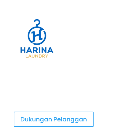
Alamat
Jl. A.H. Nasution No.39, Cigending, Kec.
Ujung Berung, Kota Bandung, Jawa Barat
40294
Dukungan Pelanggan