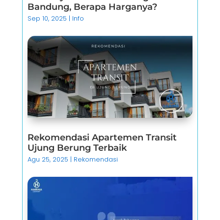
Bandung, Berapa Harganya?
Sep 10, 2025
|
Info
Rekomendasi Apartemen Transit
Ujung Berung Terbaik
Agu 25, 2025
|
Rekomendasi