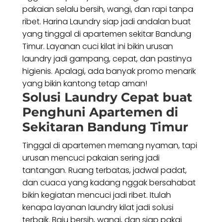
pakaian selalu bersih, wangi, dan rapi tanpa
ribet. Harina Laundry siap jadi andalan buat
yang tinggal di apartemen sekitar Bandung
Timur. Layanan cuci kilat ini bikin urusan
laundry jadi gampang, cepat, dan pastinya
higienis. Apalagi, ada banyak promo menarik
yang bikin kantong tetap aman!
Solusi Laundry Cepat buat
Penghuni Apartemen di
Sekitaran Bandung Timur
Tinggal di apartemen memang nyaman, tapi
urusan mencuci pakaian sering jadi
tantangan. Ruang terbatas, jadwal padat,
dan cuaca yang kadang nggak bersahabat
bikin kegiatan mencuci jadi ribet. Itulah
kenapa layanan laundry kilat jadi solusi
terbaik. Baju bersih, wangi, dan siap pakai