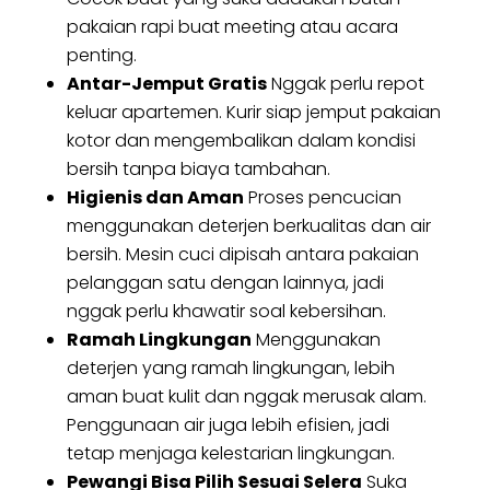
pakaian rapi buat meeting atau acara
penting.
Antar-Jemput Gratis
Nggak perlu repot
keluar apartemen. Kurir siap jemput pakaian
kotor dan mengembalikan dalam kondisi
bersih tanpa biaya tambahan.
Higienis dan Aman
Proses pencucian
menggunakan deterjen berkualitas dan air
bersih. Mesin cuci dipisah antara pakaian
pelanggan satu dengan lainnya, jadi
nggak perlu khawatir soal kebersihan.
Ramah Lingkungan
Menggunakan
deterjen yang ramah lingkungan, lebih
aman buat kulit dan nggak merusak alam.
Penggunaan air juga lebih efisien, jadi
tetap menjaga kelestarian lingkungan.
Pewangi Bisa Pilih Sesuai Selera
Suka