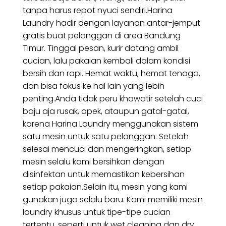
tanpa harus repot nyuci sendiri.Harina
Laundry hadir dengan layanan antar-jemput
gratis buat pelanggan di area Bandung
Timur. Tinggal pesan, kurir datang ambil
cucian, lalu pakaian kembali dalam kondisi
bersih dan rapi. Hemat waktu, hemat tenaga,
dan bisa fokus ke hal lain yang lebih
penting.Anda tidak peru khawatir setelah cuci
baju aja rusak, apek, ataupun gatal-gatal,
karena Harina Laundry menggunakan sistem
satu mesin untuk satu pelanggan. Setelah
selesai mencuci dan mengeringkan, setiap
mesin selalu kami bersihkan dengan
disinfektan untuk memastikan kebersihan
setiap pakaian.Selain itu, mesin yang kami
gunakan juga selalu baru. Kami memiliki mesin
laundry khusus untuk tipe-tipe cucian
tertentu, seperti untuk wet cleaning dan dry