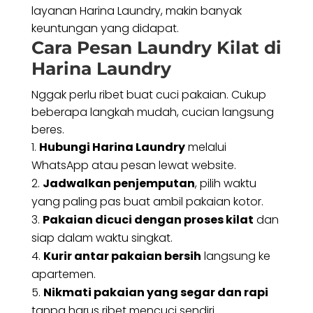
layanan Harina Laundry, makin banyak
keuntungan yang didapat.
Cara Pesan Laundry Kilat di
Harina Laundry
Nggak perlu ribet buat cuci pakaian. Cukup
beberapa langkah mudah, cucian langsung
beres.
Hubungi Harina Laundry
melalui
WhatsApp atau pesan lewat website.
Jadwalkan penjemputan
, pilih waktu
yang paling pas buat ambil pakaian kotor.
Pakaian dicuci dengan proses kilat
dan
siap dalam waktu singkat.
Kurir antar pakaian bersih
langsung ke
apartemen.
Nikmati pakaian yang segar dan rapi
tanpa harus ribet mencuci sendiri.