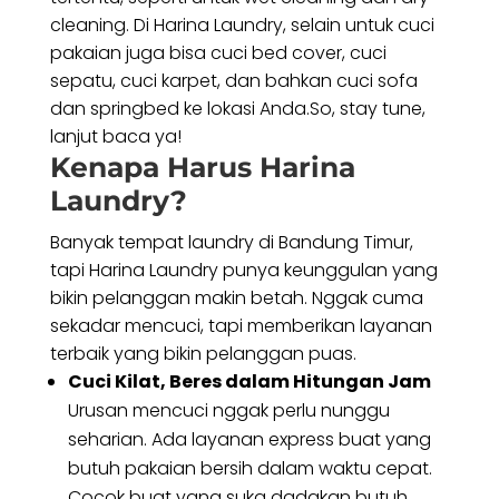
cleaning. Di Harina Laundry, selain untuk cuci
pakaian juga bisa cuci bed cover, cuci
sepatu, cuci karpet, dan bahkan cuci sofa
dan springbed ke lokasi Anda.So, stay tune,
lanjut baca ya!
Kenapa Harus Harina
Laundry?
Banyak tempat laundry di Bandung Timur,
tapi Harina Laundry punya keunggulan yang
bikin pelanggan makin betah. Nggak cuma
sekadar mencuci, tapi memberikan layanan
terbaik yang bikin pelanggan puas.
Cuci Kilat, Beres dalam Hitungan Jam
Urusan mencuci nggak perlu nunggu
seharian. Ada layanan express buat yang
butuh pakaian bersih dalam waktu cepat.
Cocok buat yang suka dadakan butuh