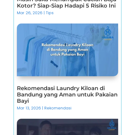
Kotor? Siap-Siap Hadapi 5 Risiko Ini
Mar 26, 2026
|
Tips
Rekomendasi Laundry Kiloan di
Bandung yang Aman untuk Pakaian
Bayi
Mar 13, 2026
|
Rekomendasi