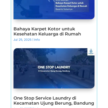
Bahaya Karpet Kotor untuk
Kesehatan Keluarga di Rumah
Jul 25, 2025
|
Info
One Stop Service Laundry di
Kecamatan Ujung Berung, Bandung