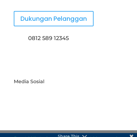
Dukungan Pelanggan
0812 589 12345
Jam Operasional
Setiap hari: 7.00 – 21.00 W.I.B
Media Sosial
Share This