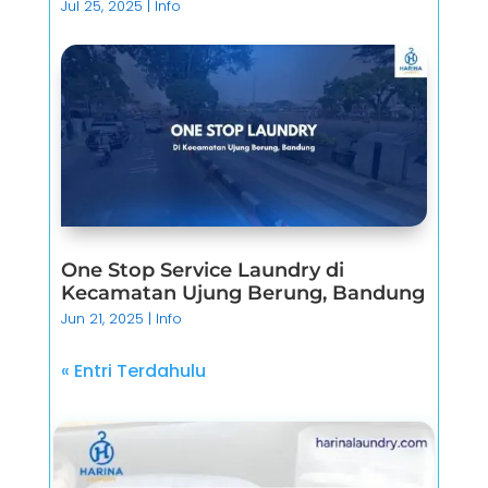
Jul 25, 2025
|
Info
One Stop Service Laundry di
Kecamatan Ujung Berung, Bandung
Jun 21, 2025
|
Info
« Entri Terdahulu